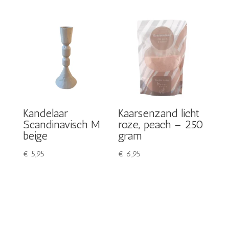
Kandelaar
Kaarsenzand licht
Scandinavisch M
roze, peach – 250
beige
gram
€
5,95
€
6,95