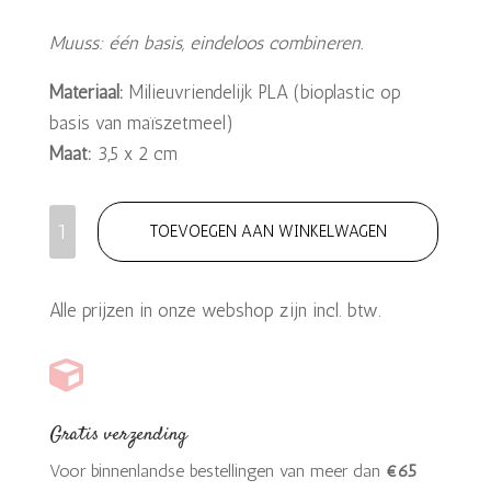
Muuss: één basis, eindeloos combineren.
Materiaal:
Milieuvriendelijk PLA (bioplastic op
basis van maïszetmeel)
Maat:
3,5 x 2 cm
Kaarthouderschakel
TOEVOEGEN AAN WINKELWAGEN
–
neon
Alle prijzen in onze webshop zijn incl. btw.
roze
aantal

Gratis verzending
Voor binnenlandse bestellingen van meer dan
‪€‬‪65