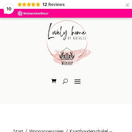
×
12
Reviews
10
Start
/
Woonaccessoires
/ Kaarthouderschakel –